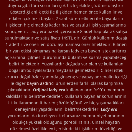
duyma gibi tüm sorunları çok hızlı şekilde çözüme ulaştırır.
Gösterdiği anlık etki ile ilişkiden hemen önce kullanılır ve
etkileri çok hızlı başlar. 2 saat süren etkileri ile bayanların
ilişkiden hiç olmadığı kadar haz ve arzulu ilişki yaşamalarına
sonuç verir. Lady era paket içerisinde 8 adet hap olarak satışa
sunulmaktadır ve satış fiyatı 149TL dir. Günlük kullanım dozajı
1 adettir ve önerilen dozu aşılmaması önerilmektedir. Bilinen
bir yan etkisi olmamasına karşın lady era bayan istek arttırıcı
aç karnına içilmesi durumunda bulantı ve kusma yapabileceği
belirtilmektedir. Yüzyıllardır doğada var olan ve kullanılan
doğal afrodizyaklardan meydana gelmektedir. Cinsel istek
artırıcı doğal özler yanında ginseng ve yapay adrenalin içeriği
ile diğer
bayan azdırıcı
ürünlerden farklı olarak karşımıza
çıkmaktadır.
Orijinal lady era
kullananların %99’u memnun
kaldıklarını belirtmektedirler. Kullanan bayanlar sorunlarının
ilk kullanımdan itibaren çözüldüğünü ve hiç yaşamadıkları
deneyimler yaşadıklarını belirtmektedirler.
Lady era
yorumlarını da inceleyecek olursanız memnuniyet oranının
oldukça yüksek olduğunu görebilirsiniz. Cinsel hayatın
düzelmesi özellikle ev içerisinde ki ilişkilerin düzeldiği ve