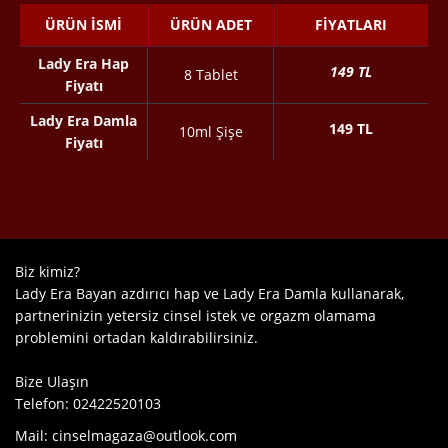
ÜRÜN İSMI
ÜRÜN ADET
FIYATLARI
Lady Era Hap
149 TL
8 Tablet
Fiyatı
Lady Era Damla
149 TL
10ml Şişe
Fiyatı
Biz
kimiz?
Lady Era Bayan azdırıcı hap ve Lady Era Damla kullanarak,
partnerinizin yetersiz cinsel istek ve orgazm olamama
problemini ortadan kaldırabilirsiniz.
Bize Ulaşın
Telefon:
02422520103
Mail:
cinselmagaza@outlook.com