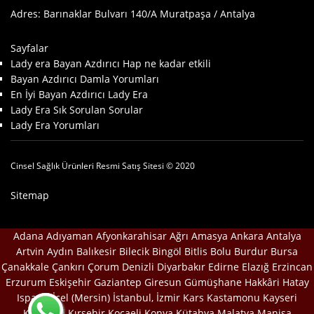
Adres: Barınaklar Bulvarı 140/A Muratpaşa / Antalya
Sayfalar
Lady era Bayan Azdırıcı Hap ne kadar etkili
Bayan Azdırıcı Damla Yorumları
En İyi Bayan Azdırıcı Lady Era
Lady Era Sık Sorulan Sorular
Lady Era Yorumları
Cinsel Sağlık Ürünleri Resmi Satış Sitesi © 2020
Sitemap
Adana
Adıyaman
Afyonkarahisar
Ağrı
Amasya
Ankara
Antalya
Artvin
Aydın
Balıkesir
Bilecik
Bingöl
Bitlis
Bolu
Burdur
Bursa
Çanakkale
Çankırı
Çorum
Denizli
Diyarbakır
Edirne
Elazığ
Erzincan
Erzurum
Eskişehir
Gaziantep
Giresun
Gümüşhane
Hakkâri
Hatay
Isparta
İçel (Mersin)
İstanbul,
İzmir
Kars
Kastamonu
Kayseri
Kırklareli
Kırşehir
Kocaeli
Konya
Kütahya
Malatya
Manisa