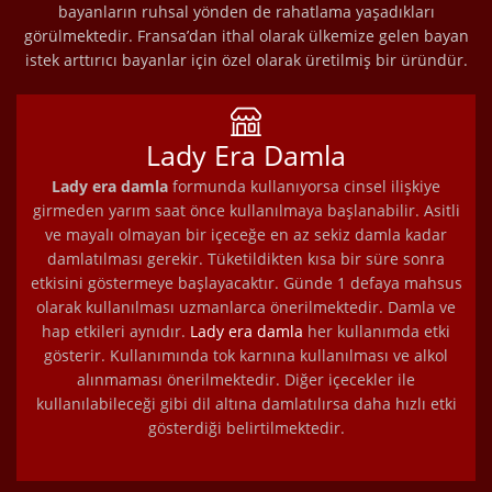
bayanların ruhsal yönden de rahatlama yaşadıkları
görülmektedir. Fransa’dan ithal olarak ülkemize gelen bayan
istek arttırıcı bayanlar için özel olarak üretilmiş bir üründür.
Lady Era Damla
Lady era damla
formunda kullanıyorsa cinsel ilişkiye
girmeden yarım saat önce kullanılmaya başlanabilir. Asitli
ve mayalı olmayan bir içeceğe en az sekiz damla kadar
damlatılması gerekir. Tüketildikten kısa bir süre sonra
etkisini göstermeye başlayacaktır. Günde 1 defaya mahsus
olarak kullanılması uzmanlarca önerilmektedir. Damla ve
hap etkileri aynıdır.
Lady era damla
her kullanımda etki
gösterir. Kullanımında tok karnına kullanılması ve alkol
alınmaması önerilmektedir. Diğer içecekler ile
kullanılabileceği gibi dil altına damlatılırsa daha hızlı etki
gösterdiği belirtilmektedir.