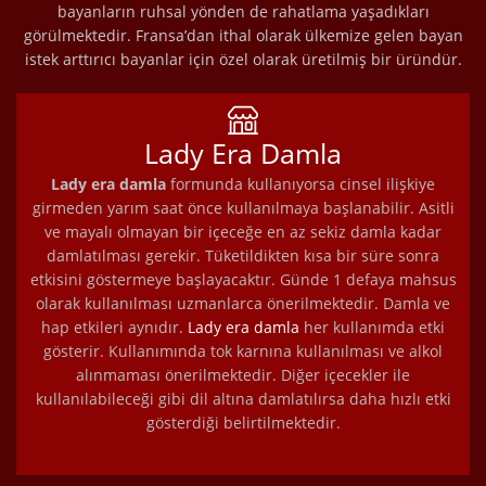
bayanların ruhsal yönden de rahatlama yaşadıkları
görülmektedir. Fransa’dan ithal olarak ülkemize gelen bayan
istek arttırıcı bayanlar için özel olarak üretilmiş bir üründür.
Lady Era Damla
Lady era damla
formunda kullanıyorsa cinsel ilişkiye
girmeden yarım saat önce kullanılmaya başlanabilir. Asitli
ve mayalı olmayan bir içeceğe en az sekiz damla kadar
damlatılması gerekir. Tüketildikten kısa bir süre sonra
etkisini göstermeye başlayacaktır. Günde 1 defaya mahsus
olarak kullanılması uzmanlarca önerilmektedir. Damla ve
hap etkileri aynıdır.
Lady era damla
her kullanımda etki
gösterir. Kullanımında tok karnına kullanılması ve alkol
alınmaması önerilmektedir. Diğer içecekler ile
kullanılabileceği gibi dil altına damlatılırsa daha hızlı etki
gösterdiği belirtilmektedir.