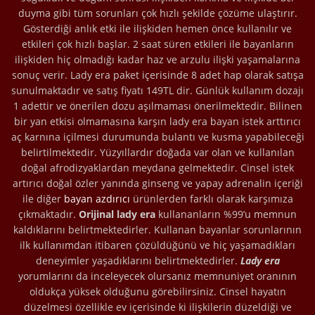
duyma gibi tüm sorunları çok hızlı şekilde çözüme ulaştırır.
Gösterdiği anlık etki ile ilişkiden hemen önce kullanılır ve
etkileri çok hızlı başlar. 2 saat süren etkileri ile bayanların
ilişkiden hiç olmadığı kadar haz ve arzulu ilişki yaşamalarına
sonuç verir. Lady era paket içerisinde 8 adet hap olarak satışa
sunulmaktadır ve satış fiyatı 149TL dir. Günlük kullanım dozajı
1 adettir ve önerilen dozu aşılmaması önerilmektedir. Bilinen
bir yan etkisi olmamasına karşın lady era bayan istek arttırıcı
aç karnına içilmesi durumunda bulantı ve kusma yapabileceği
belirtilmektedir. Yüzyıllardır doğada var olan ve kullanılan
doğal afrodizyaklardan meydana gelmektedir. Cinsel istek
artırıcı doğal özler yanında ginseng ve yapay adrenalin içeriği
ile diğer
bayan azdırıcı
ürünlerden farklı olarak karşımıza
çıkmaktadır.
Orijinal lady era
kullananların %99’u memnun
kaldıklarını belirtmektedirler. Kullanan bayanlar sorunlarının
ilk kullanımdan itibaren çözüldüğünü ve hiç yaşamadıkları
deneyimler yaşadıklarını belirtmektedirler.
Lady era
yorumlarını da inceleyecek olursanız memnuniyet oranının
oldukça yüksek olduğunu görebilirsiniz. Cinsel hayatın
düzelmesi özellikle ev içerisinde ki ilişkilerin düzeldiği ve