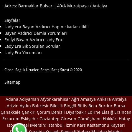
Adres: Barınaklar Bulvarı 140/A Muratpaşa / Antalya
Sayfalar
Lady era Bayan Azdırıcı Hap ne kadar etkili
Bayan Azdırıcı Damla Yorumları
En İyi Bayan Azdırıcı Lady Era
Lady Era Sık Sorulan Sorular
Lady Era Yorumları
Cinsel Sağlık Ürünleri Resmi Satış Sitesi © 2020
Sitemap
Adana
Adıyaman
Afyonkarahisar
Ağrı
Amasya
Ankara
Antalya
Artvin
Aydın
Balıkesir
Bilecik
Bingöl
Bitlis
Bolu
Burdur
Bursa
Çanakkale
Çankırı
Çorum
Denizli
Diyarbakır
Edirne
Elazığ
Erzincan
Erzurum
Eskişehir
Gaziantep
Giresun
Gümüşhane
Hakkâri
Hatay
Isparta
İçel (Mersin)
İstanbul,
İzmir
Kars
Kastamonu
Kayseri
Kırklareli
Kırşehir
Kocaeli
Konya
Kütahya
Malatya
Manisa