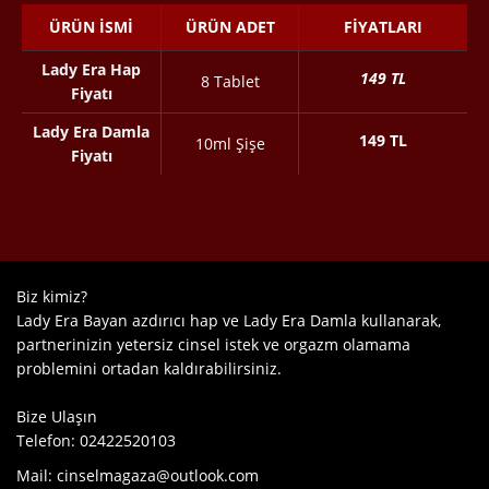
ÜRÜN İSMI
ÜRÜN ADET
FIYATLARI
Lady Era Hap
149 TL
8 Tablet
Fiyatı
Lady Era Damla
149 TL
10ml Şişe
Fiyatı
Biz
kimiz?
Lady Era Bayan azdırıcı hap ve Lady Era Damla kullanarak,
partnerinizin yetersiz cinsel istek ve orgazm olamama
problemini ortadan kaldırabilirsiniz.
Bize Ulaşın
Telefon:
02422520103
Mail:
cinselmagaza@outlook.com