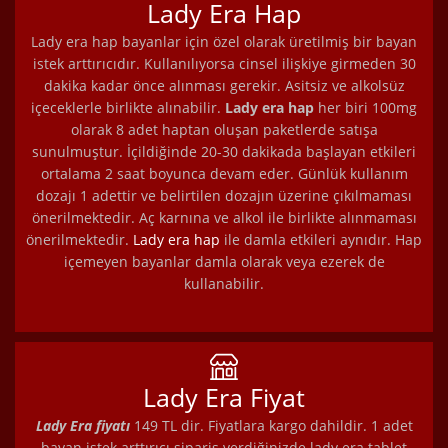
Lady Era Hap
Lady era hap bayanlar için özel olarak üretilmiş bir bayan
istek arttırıcıdır. Kullanılıyorsa cinsel ilişkiye girmeden 30
dakika kadar önce alınması gerekir. Asitsiz ve alkolsüz
içeceklerle birlikte alınabilir.
Lady era hap
her biri 100mg
olarak 8 adet haptan oluşan paketlerde satışa
sunulmuştur. İçildiğinde 20-30 dakikada başlayan etkileri
ortalama 2 saat boyunca devam eder. Günlük kullanım
dozajı 1 adettir ve belirtilen dozajın üzerine çıkılmaması
önerilmektedir. Aç karnına ve alkol ile birlikte alınmaması
önerilmektedir.
Lady era hap
ile damla etkileri aynıdır. Hap
içemeyen bayanlar damla olarak veya ezerek de
kullanabilir.
Lady Era Fiyat
Lady Era fiyatı
149 TL dir. Fiyatlara kargo dahildir. 1 adet
bayan istek arttırıcı sipariş verdiğinizde lady era tablet