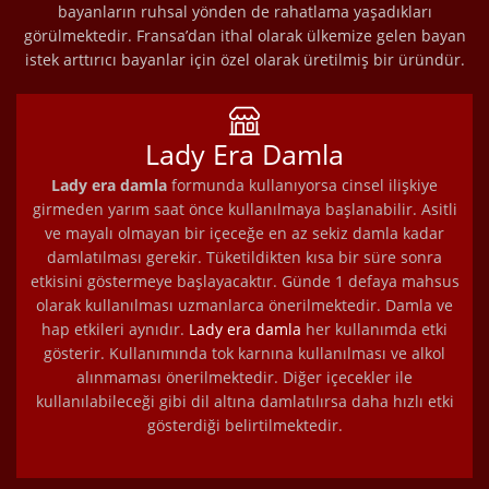
bayanların ruhsal yönden de rahatlama yaşadıkları
görülmektedir. Fransa’dan ithal olarak ülkemize gelen bayan
istek arttırıcı bayanlar için özel olarak üretilmiş bir üründür.
Lady Era Damla
Lady era damla
formunda kullanıyorsa cinsel ilişkiye
girmeden yarım saat önce kullanılmaya başlanabilir. Asitli
ve mayalı olmayan bir içeceğe en az sekiz damla kadar
damlatılması gerekir. Tüketildikten kısa bir süre sonra
etkisini göstermeye başlayacaktır. Günde 1 defaya mahsus
olarak kullanılması uzmanlarca önerilmektedir. Damla ve
hap etkileri aynıdır.
Lady era damla
her kullanımda etki
gösterir. Kullanımında tok karnına kullanılması ve alkol
alınmaması önerilmektedir. Diğer içecekler ile
kullanılabileceği gibi dil altına damlatılırsa daha hızlı etki
gösterdiği belirtilmektedir.