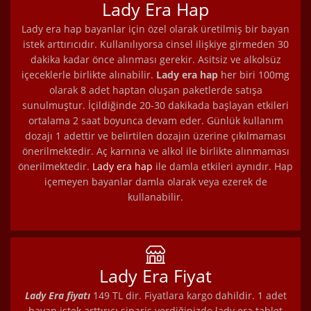
Lady Era Hap
Lady era hap bayanlar için özel olarak üretilmiş bir bayan
istek arttırıcıdır. Kullanılıyorsa cinsel ilişkiye girmeden 30
dakika kadar önce alınması gerekir. Asitsiz ve alkolsüz
içeceklerle birlikte alınabilir.
Lady era hap
her biri 100mg
olarak 8 adet haptan oluşan paketlerde satışa
sunulmuştur. İçildiğinde 20-30 dakikada başlayan etkileri
ortalama 2 saat boyunca devam eder. Günlük kullanım
dozajı 1 adettir ve belirtilen dozajın üzerine çıkılmaması
önerilmektedir. Aç karnına ve alkol ile birlikte alınmaması
önerilmektedir.
Lady era hap
ile damla etkileri aynıdır. Hap
içemeyen bayanlar damla olarak veya ezerek de
kullanabilir.
Lady Era Fiyat
Lady Era fiyatı
149 TL dir. Fiyatlara kargo dahildir. 1 adet
bayan istek arttırıcı sipariş verdiğinizde lady era tablet