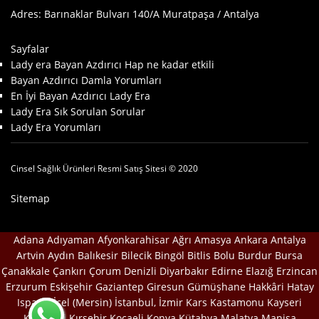
Adres: Barınaklar Bulvarı 140/A Muratpaşa / Antalya
Sayfalar
Lady era Bayan Azdırıcı Hap ne kadar etkili
Bayan Azdırıcı Damla Yorumları
En İyi Bayan Azdırıcı Lady Era
Lady Era Sık Sorulan Sorular
Lady Era Yorumları
Cinsel Sağlık Ürünleri Resmi Satış Sitesi © 2020
Sitemap
Adana
Adıyaman
Afyonkarahisar
Ağrı
Amasya
Ankara
Antalya
Artvin
Aydın
Balıkesir
Bilecik
Bingöl
Bitlis
Bolu
Burdur
Bursa
Çanakkale
Çankırı
Çorum
Denizli
Diyarbakır
Edirne
Elazığ
Erzincan
Erzurum
Eskişehir
Gaziantep
Giresun
Gümüşhane
Hakkâri
Hatay
Isparta
İçel (Mersin)
İstanbul,
İzmir
Kars
Kastamonu
Kayseri
Kırklareli
Kırşehir
Kocaeli
Konya
Kütahya
Malatya
Manisa