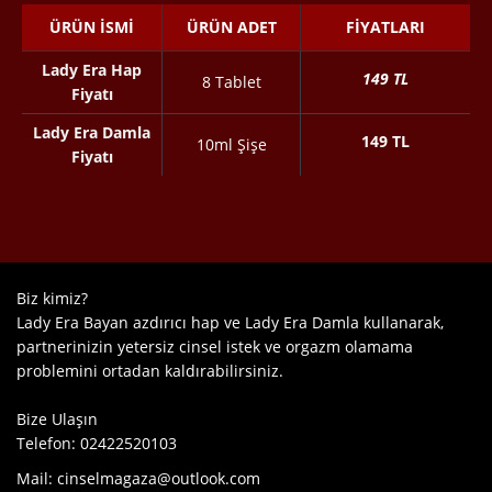
ÜRÜN İSMI
ÜRÜN ADET
FIYATLARI
Lady Era Hap
149 TL
8 Tablet
Fiyatı
Lady Era Damla
149 TL
10ml Şişe
Fiyatı
Biz
kimiz?
Lady Era Bayan azdırıcı hap ve Lady Era Damla kullanarak,
partnerinizin yetersiz cinsel istek ve orgazm olamama
problemini ortadan kaldırabilirsiniz.
Bize Ulaşın
Telefon:
02422520103
Mail:
cinselmagaza@outlook.com