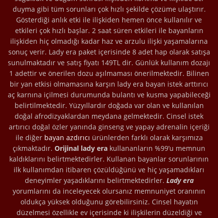
duyma gibi tüm sorunları çok hızlı şekilde çözüme ulaştırır.
Gösterdiği anlık etki ile ilişkiden hemen önce kullanılır ve
etkileri çok hızlı başlar. 2 saat süren etkileri ile bayanların
ilişkiden hiç olmadığı kadar haz ve arzulu ilişki yaşamalarına
sonuç verir. Lady era paket içerisinde 8 adet hap olarak satışa
sunulmaktadır ve satış fiyatı 149TL dir. Günlük kullanım dozajı
1 adettir ve önerilen dozu aşılmaması önerilmektedir. Bilinen
bir yan etkisi olmamasına karşın lady era bayan istek arttırıcı
aç karnına içilmesi durumunda bulantı ve kusma yapabileceği
belirtilmektedir. Yüzyıllardır doğada var olan ve kullanılan
doğal afrodizyaklardan meydana gelmektedir. Cinsel istek
artırıcı doğal özler yanında ginseng ve yapay adrenalin içeriği
ile diğer
bayan azdırıcı
ürünlerden farklı olarak karşımıza
çıkmaktadır.
Orijinal lady era
kullananların %99’u memnun
kaldıklarını belirtmektedirler. Kullanan bayanlar sorunlarının
ilk kullanımdan itibaren çözüldüğünü ve hiç yaşamadıkları
deneyimler yaşadıklarını belirtmektedirler.
Lady era
yorumlarını da inceleyecek olursanız memnuniyet oranının
oldukça yüksek olduğunu görebilirsiniz. Cinsel hayatın
düzelmesi özellikle ev içerisinde ki ilişkilerin düzeldiği ve